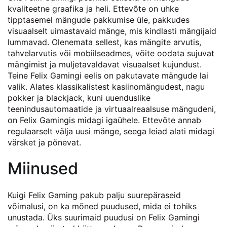
kvaliteetne graafika ja heli. Ettevõte on uhke
tipptasemel mängude pakkumise üle, pakkudes
visuaalselt uimastavaid mänge, mis kindlasti mängijaid
lummavad. Olenemata sellest, kas mängite arvutis,
tahvelarvutis või mobiilseadmes, võite oodata sujuvat
mängimist ja muljetavaldavat visuaalset kujundust.
Teine Felix Gamingi eelis on pakutavate mängude lai
valik. Alates klassikalistest kasiinomängudest, nagu
pokker ja blackjack, kuni uuenduslike
teenindusautomaatide ja virtuaalreaalsuse mängudeni,
on Felix Gamingis midagi igaühele. Ettevõte annab
regulaarselt välja uusi mänge, seega leiad alati midagi
värsket ja põnevat.
Miinused
Kuigi Felix Gaming pakub palju suurepäraseid
võimalusi, on ka mõned puudused, mida ei tohiks
unustada. Üks suurimaid puudusi on Felix Gamingi