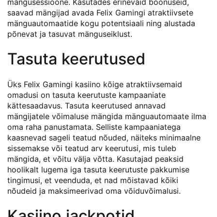
mängusessioone. Kasutades erinevaid boonuseid,
saavad mängijad avada Felix Gamingi atraktiivsete
mänguautomaatide kogu potentsiaali ning alustada
põnevat ja tasuvat mänguseiklust.
Tasuta keerutused
Üks Felix Gamingi kasiino kõige atraktiivsemaid
omadusi on tasuta keerutuste kampaaniate
kättesaadavus. Tasuta keerutused annavad
mängijatele võimaluse mängida mänguautomaate ilma
oma raha panustamata. Selliste kampaaniatega
kaasnevad sageli teatud nõuded, näiteks minimaalne
sissemakse või teatud arv keerutusi, mis tuleb
mängida, et võitu välja võtta. Kasutajad peaksid
hoolikalt lugema iga tasuta keerutuste pakkumise
tingimusi, et veenduda, et nad mõistavad kõiki
nõudeid ja maksimeerivad oma võiduvõimalusi.
Kasiino jackpotid