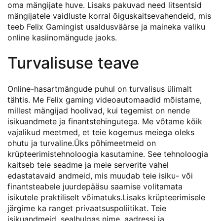
oma mängijate huve. Lisaks pakuvad need litsentsid
mängijatele vaidluste korral õiguskaitsevahendeid, mis
teeb Felix Gamingist usaldusväärse ja maineka valiku
online kasiinomängude jaoks.
Turvalisuse teave
Online-hasartmängude puhul on turvalisus ülimalt
tähtis. Me Felix gaming videoautomaadid mõistame,
millest mängijad hoolivad, kui tegemist on nende
isikuandmete ja finantstehingutega. Me võtame kõik
vajalikud meetmed, et teie kogemus meiega oleks
ohutu ja turvaline.Üks põhimeetmeid on
krüpteerimistehnoloogia kasutamine. See tehnoloogia
kaitseb teie seadme ja meie serverite vahel
edastatavaid andmeid, mis muudab teie isiku- või
finantsteabele juurdepääsu saamise volitamata
isikutele praktiliselt võimatuks.Lisaks krüpteerimisele
järgime ka ranget privaatsuspoliitikat. Teie
isikuandmeid, sealhulgas nime, aadressi ja