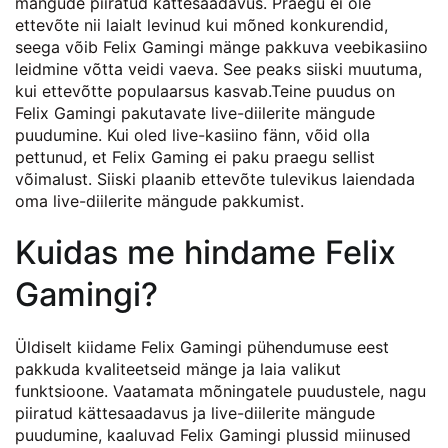
mängude piiratud kättesaadavus. Praegu ei ole
ettevõte nii laialt levinud kui mõned konkurendid,
seega võib Felix Gamingi mänge pakkuva veebikasiino
leidmine võtta veidi vaeva. See peaks siiski muutuma,
kui ettevõtte populaarsus kasvab.Teine puudus on
Felix Gamingi pakutavate live-diilerite mängude
puudumine. Kui oled live-kasiino fänn, võid olla
pettunud, et Felix Gaming ei paku praegu sellist
võimalust. Siiski plaanib ettevõte tulevikus laiendada
oma live-diilerite mängude pakkumist.
Kuidas me hindame Felix
Gamingi?
Üldiselt kiidame Felix Gamingi pühendumuse eest
pakkuda kvaliteetseid mänge ja laia valikut
funktsioone. Vaatamata mõningatele puudustele, nagu
piiratud kättesaadavus ja live-diilerite mängude
puudumine, kaaluvad Felix Gamingi plussid miinused