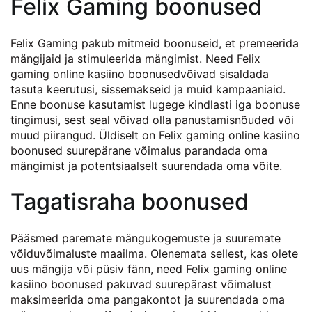
Felix Gaming boonused
Felix Gaming pakub mitmeid boonuseid, et premeerida
mängijaid ja stimuleerida mängimist. Need Felix
gaming online kasiino boonusedvõivad sisaldada
tasuta keerutusi, sissemakseid ja muid kampaaniaid.
Enne boonuse kasutamist lugege kindlasti iga boonuse
tingimusi, sest seal võivad olla panustamisnõuded või
muud piirangud. Üldiselt on Felix gaming online kasiino
boonused suurepärane võimalus parandada oma
mängimist ja potentsiaalselt suurendada oma võite.
Tagatisraha boonused
Pääsmed paremate mängukogemuste ja suuremate
võiduvõimaluste maailma. Olenemata sellest, kas olete
uus mängija või püsiv fänn, need Felix gaming online
kasiino boonused pakuvad suurepärast võimalust
maksimeerida oma pangakontot ja suurendada oma