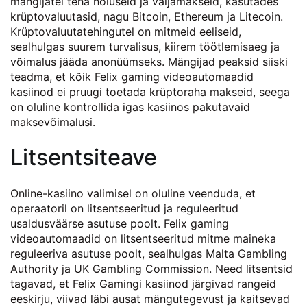
mängijatel teha hoiuseid ja väljamakseid, kasutades
krüptovaluutasid, nagu Bitcoin, Ethereum ja Litecoin.
Krüptovaluutatehingutel on mitmeid eeliseid,
sealhulgas suurem turvalisus, kiirem töötlemisaeg ja
võimalus jääda anonüümseks. Mängijad peaksid siiski
teadma, et kõik Felix gaming videoautomaadid
kasiinod ei pruugi toetada krüptoraha makseid, seega
on oluline kontrollida igas kasiinos pakutavaid
maksevõimalusi.
Litsentsiteave
Online-kasiino valimisel on oluline veenduda, et
operaatoril on litsentseeritud ja reguleeritud
usaldusväärse asutuse poolt. Felix gaming
videoautomaadid on litsentseeritud mitme maineka
reguleeriva asutuse poolt, sealhulgas Malta Gambling
Authority ja UK Gambling Commission. Need litsentsid
tagavad, et Felix Gamingi kasiinod järgivad rangeid
eeskirju, viivad läbi ausat mängutegevust ja kaitsevad