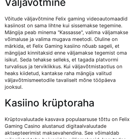
Väljavõtmine
Võitude väljavõtmine Felix gaming videoautomaadid
kasiinost on sama lihtne kui sissemakse tegemine.
Mängija peab minema "Kassasse", valima väljamakse
võimaluse ja valima mugava meetodi. Oluline on
märkida, et Felix Gaming kasiino nõuab sageli, et
mängijad kinnitaksid enne väljamakse tegemist oma
isikut. Seda tehakse selleks, et tagada platvormi
turvalisus ja terviklikkus. Kui väljavõtmistaotlus on
heaks kiidetud, kantakse raha mängija valitud
väljavõtmismeetodile tavaliselt mõne tööpäeva
jooksul.
Kasiino krüptoraha
Krüptovaluutade kasvava populaarsuse tõttu on Felix
Gaming Casino alustanud digitaalvaluutade
aktsepteerimist maksevahendina. See võimaldab