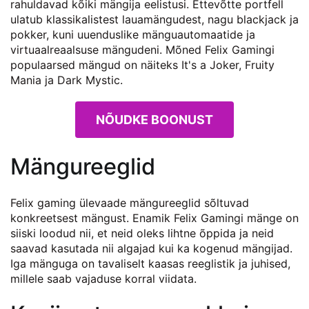
rahuldavad kõiki mängija eelistusi. Ettevõtte portfell
ulatub klassikalistest lauamängudest, nagu blackjack ja
pokker, kuni uuenduslike mänguautomaatide ja
virtuaalreaalsuse mängudeni. Mõned Felix Gamingi
populaarsed mängud on näiteks It's a Joker, Fruity
Mania ja Dark Mystic.
NÕUDKE BOONUST
Mängureeglid
Felix gaming ülevaade mängureeglid sõltuvad
konkreetsest mängust. Enamik Felix Gamingi mänge on
siiski loodud nii, et neid oleks lihtne õppida ja neid
saavad kasutada nii algajad kui ka kogenud mängijad.
Iga mänguga on tavaliselt kaasas reeglistik ja juhised,
millele saab vajaduse korral viidata.