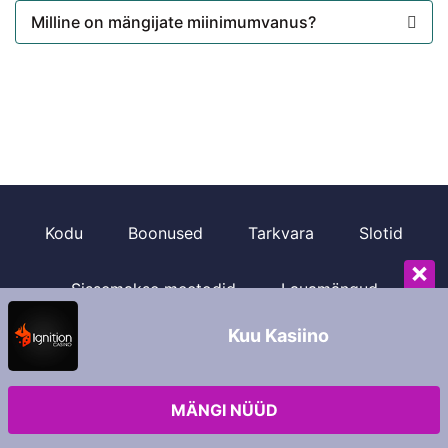
Milline on mängijate miinimumvanus?
Kodu
Boonused
Tarkvara
Slotid
×
Sissemakse meetodid
Lauamängud
Kuu Kasiino
Meeskonna kohta
MÄNGI NÜÜD
Copyright © 2026 Overview-casinos-us.com.