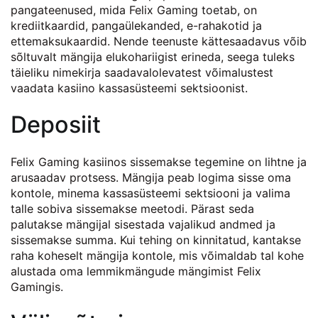
pangateenused, mida Felix Gaming toetab, on
krediitkaardid, pangaülekanded, e-rahakotid ja
ettemaksukaardid. Nende teenuste kättesaadavus võib
sõltuvalt mängija elukohariigist erineda, seega tuleks
täieliku nimekirja saadavalolevatest võimalustest
vaadata kasiino kassasüsteemi sektsioonist.
Deposiit
Felix Gaming kasiinos sissemakse tegemine on lihtne ja
arusaadav protsess. Mängija peab logima sisse oma
kontole, minema kassasüsteemi sektsiooni ja valima
talle sobiva sissemakse meetodi. Pärast seda
palutakse mängijal sisestada vajalikud andmed ja
sissemakse summa. Kui tehing on kinnitatud, kantakse
raha koheselt mängija kontole, mis võimaldab tal kohe
alustada oma lemmikmängude mängimist Felix
Gamingis.