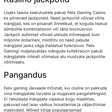
Lisaks tasuta keerutustele pakub Felix Gaming Casino
ka põnevaid jackpoteid. Need jackpotid võivad võita
mängijad, kes on piisavalt õnnelikud, et koguda teatud
sümbolite kombinatsioon või täita boonusvoor.
Jackpoti auhinnad võivad ulatuda mõnesajast kuni
miljonite dollariteni, mistõttu on need paljude
mängijate jaoks väga ihaldatud funktsioon. Felix
Gamingi muljetavaldav mängude kollektsioon pakub
mängijatele rohkelt võimalusi elu muutvate jackpotite
võitmiseks.
Pangandus
Felix gaming ülevaade mõistab, kui oluline on pakkuda
oma mängijatele turvalisi ja mugavaid pangatehinguid.
Et rahuldada mängijate vajadusi kogu maailmas,
pakuvad nad laias valikus hoiustamise ja väljavõtmise
meetodeid. Mõned kõige populaarsemad